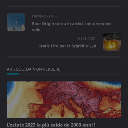
<span
PREVIOUS POST
class="nav-
Blue Origin torna in attivà con un nuovo
subtitle
volo
screen-
NEXT POST
reader-
Static Fire per la Starship S28
text">Page</span>
ARTICOLI DA NON PERDERE
L’estate 2023 la più calda da 2000 anni !