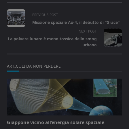
<span
PREVIOUS POST
class="nav-
Missione spaziale Ax-4, il debutto di “Grace”
subtitle
NEXT POST
screen-
La polvere lunare è meno tossica dello smog
reader-
urbano
text">Page</span>
ARTICOLI DA NON PERDERE
Giappone vicino all’energia solare spaziale