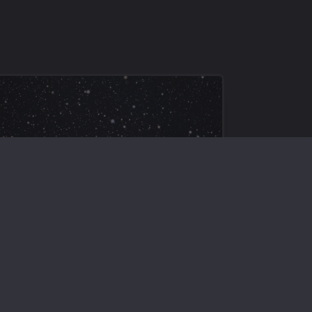
Eventi Astronomici
Spazio Profondo
Deep Sky: ammasso aperto
IC 4756
L’ammasso aperto IC 4756 è un
brillante ammasso aperto situato
nella costellazione del Serpente.