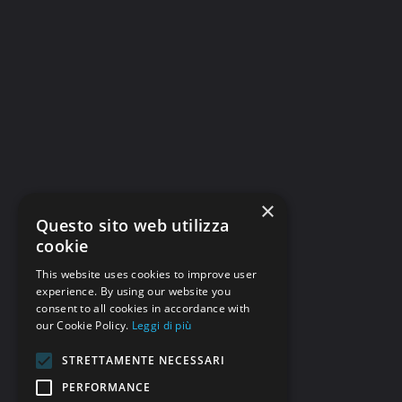
×
Questo sito web utilizza
cookie
Eventi Astronomici
Spazio Profondo
This website uses cookies to improve user
Deep Sky: ammasso
experience. By using our website you
consent to all cookies in accordance with
globulare 47-Tuc
our Cookie Policy.
Leggi di più
L’ammasso globulare 47-Tuc noto
STRETTAMENTE NECESSARI
anche con la designazione di Bayer ξ
PERFORMANCE
Tucanae, o NGC 104, o C106 è