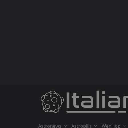
Skip
to
content
Astronews
Astropills
WenHop