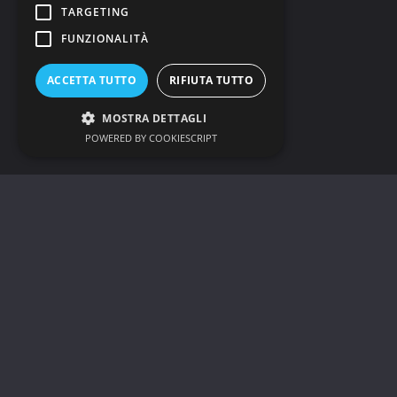
un ammasso globulare visibile
TARGETING
nella costellazione australe
...
FUNZIONALITÀ
AMMASSO GLOBULARE
ACCETTA TUTTO
RIFIUTA TUTTO
MOSTRA DETTAGLI
Stefano Gallotta
26 Settembre 2022
POWERED BY COOKIESCRIPT
Eventi Astronomici
Spazio Profondo
Deep Sky: ammasso
globulare M15
L’ammasso globulare M15, noto anche
come NGC 7078 è un ammasso
globulare situato nella costellazione di