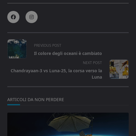
<span
PREVIOUS POST
class="nav-
Il colore degli oceani è cambiato
subtitle
NEXT POST
screen-
Chandrayaan-3 vs Luna-25, la corsa verso la
reader-
Luna
text">Page</span>
ARTICOLI DA NON PERDERE