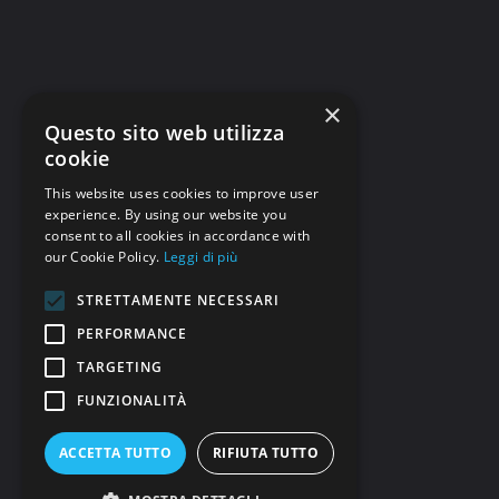
Sofia Bianchi
31 Maggio 2023
×
Questo sito web utilizza
cookie
This website uses cookies to improve user
experience. By using our website you
consent to all cookies in accordance with
our Cookie Policy.
Leggi di più
STRETTAMENTE NECESSARI
PERFORMANCE
TARGETING
FUNZIONALITÀ
Astropills
Astropills sul Sistema Solare
Brillamento solare diretto verso la Terra
ACCETTA TUTTO
RIFIUTA TUTTO