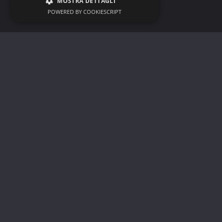
MOSTRA DETTAGLI
POWERED BY COOKIESCRIPT
...
SOLE
Sofia Bianchi
21 Maggio 2023