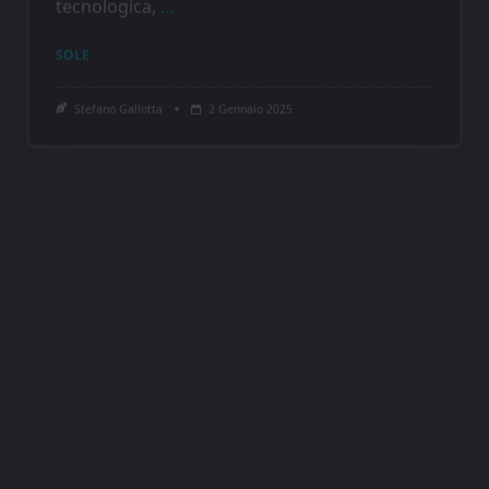
Astronews
Scoperte Scientifiche
Le tempeste solari distruggeranno la
nostra tecnologia
Nel settembre del 1859, Darwin pubblicò
L’origine delle specie. Nello stesso anno i