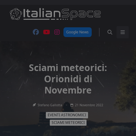
Skip
to
content
Google News
Sciami meteorici:
Orionidi di
Novembre
Stefano Gallotta
21 Novembre 2022
EVENTI ASTRONOMICI
SCIAMI METEORICI