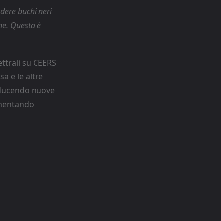
dere buchi neri
ne. Questa è
ttrali su CEERS
a e le altre
roducendo nuove
limentando