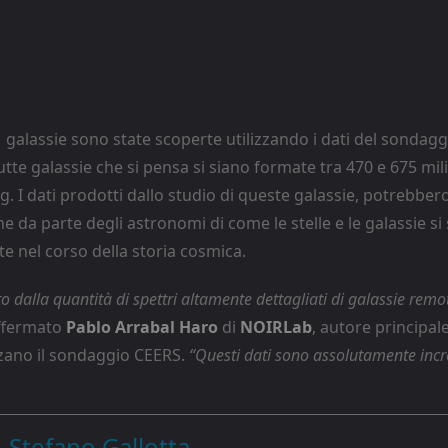
 galassie sono state scoperte utilizzando i dati del sondag
te galassie che si pensa si siano formate tra 470 e 675 mili
g. I dati prodotti dallo studio di queste galassie, potrebber
 da parte degli astronomi di come le stelle e le galassie s
te nel corso della storia cosmica.
o dalla quantità di spettri altamente dettagliati di galassie re
affermato
Pablo Arrabal
Haro
di
NOIRLab
, autore principal
zzano il sondaggio CEERS.
“Questi dati sono assolutamente incre
Stefano Gallotta