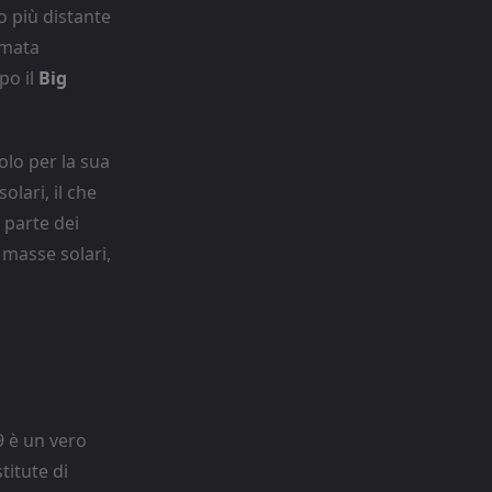
 più distante
ormata
po il
Big
olo per la sua
olari, il che
 parte dei
 masse solari,
9 è un vero
titute di