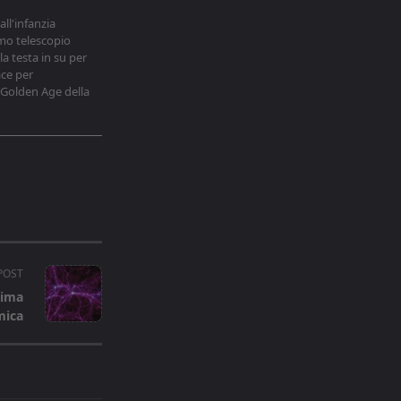
ll'infanzia
imo telescopio
a testa in su per
ace per
 Golden Age della
POST
rima
mica