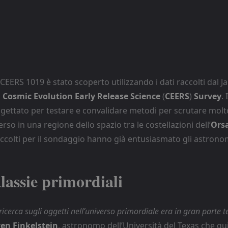
 CEERS 1019 è stato scoperto utilizzando i dati raccolti dal
l
Cosmic Evolution Early Release Science
(
CEERS
)
Survey
.
ogettato per testare e convalidare metodi per scrutare molto
erso in una regione dello spazio tra le costellazioni dell’
Ors
raccolti per il sondaggio hanno già entusiasmato gli astrono
lassie primordiali
ricerca sugli oggetti nell’universo primordiale era in gran parte t
en Finkelstein
, astronomo dell’Università del Texas che gu