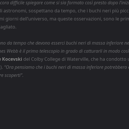
cora difficile spiegare come si sia formato così presto dopo l’iniz
Gli astronomi, sospettano da tempo, che i buchi neri più picco
mi giorni dell’universo, ma queste osservazioni, sono le prim
agliato.
anno da tempo che devono esserci buchi neri di massa inferiore ne
es Webb è il primo telescopio in grado di catturarli in modo così
e Kocevski
del Colby College di Waterville, che ha condotto 
.
).
“Ora pensiamo che i buchi neri di massa inferiore potrebbero
re scoperti”
.