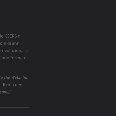
gio CEERS di
oni di anni
o rivoluzionare
i sono formate
mote che Webb ha
e di uno degli
dibili”.