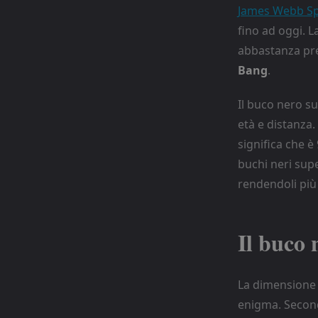
James Webb Sp
fino ad oggi. L
abbastanza pres
Bang
.
Il buco nero su
età e distanza. 
significa che è
buchi neri supe
rendendoli più 
Il buco
La dimensione 
enigma. Second