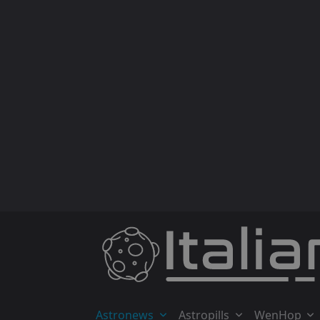
Skip
to
content
Astronews
Astropills
WenHop