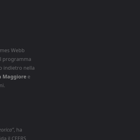
 James Webb
 Il programma
 indietro nella
a Maggiore
e
mi.
eorica”
, ha
ida il CEERS