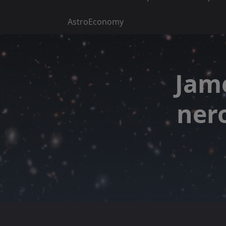
AstroEconomy
Jame
nero