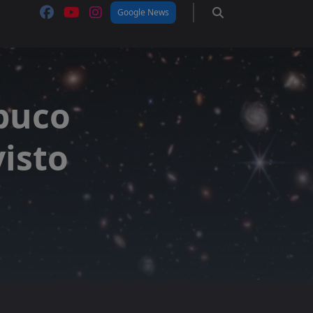
Google News
 buco
visto