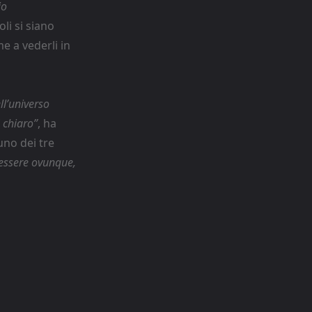
io
li si siano
e a vederli in
ll’universo
 chiaro”
, ha
uno dei tre
 essere ovunque,