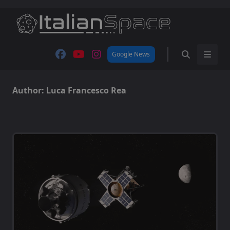
Skip
to
content
Google News
Author:
Luca Francesco Rea