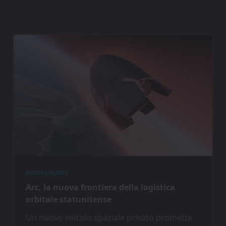
AstroEconomy
Arc, la nuova frontiera della logistica
orbitale statunitense
Un nuovo veicolo spaziale privato promette
di rivoluzionare la logistica orbitale, offrendo
al sistema militare statunitense la
possibilità
...
Luca Francesco Rea
12 Ottobre 2025