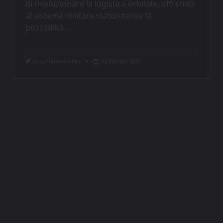
AstroEconomy
Cooperazione spaziale Europa Asia, la
nascita di nuove alleanze
L’Europa consolida la propria rete di
cooperazione spaziale con l’Asia, in
particolare con Corea del Sud e Giappone,
...