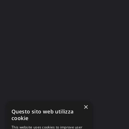
AstroEconomy
HALO Space svela il design della capsula
per il lanci stratosferici
...
Luca Francesco Rea
22 Aprile 2024
×
Questo sito web utilizza
cookie
This website uses cookies to improve user