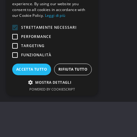
experience. By using our website you
consent to all cookies in accordance with
our Cookie Policy.
Leggi di più
STRETTAMENTE NECESSARI
PERFORMANCE
TARGETING
FUNZIONALITÀ
AstroEconomy
NASA e SpaceX estendono il contratto Crew
ACCETTA TUTTO
RIFIUTA TUTTO
Dragon a 15 voli
MOSTRA DETTAGLI
POWERED BY COOKIESCRIPT
...
NASA
SPACEX
Luca Francesco Rea
14 Marzo 2024