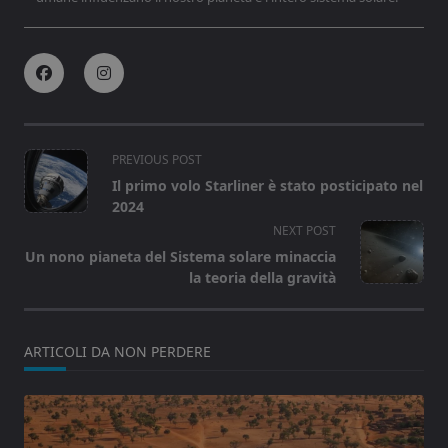
<span
PREVIOUS POST
class="nav-
Il primo volo Starliner è stato posticipato nel
subtitle
2024
screen-
NEXT POST
reader-
Un nono pianeta del Sistema solare minaccia
text">Page</span>
la teoria della gravità
ARTICOLI DA NON PERDERE