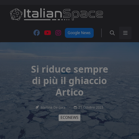
Skip
to
content
Google News
Si riduce sempre
di più il ghiaccio
Artico
Martina De Luca
21 Ottobre 2023
ECONEWS