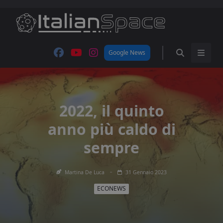
Skip
to
content
Google News
2022, il quinto
anno più caldo di
sempre
Martina De Luca
31 Gennaio 2023
ECONEWS