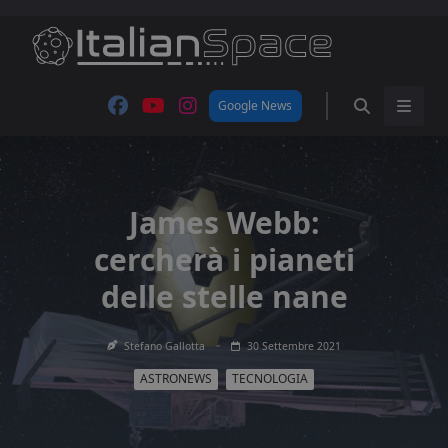
Skip
to
content
Google News
James Webb:
cercherà i pianeti
delle stelle nane
Stefano Gallotta
30 Settembre 2021
ASTRONEWS
TECNOLOGIA