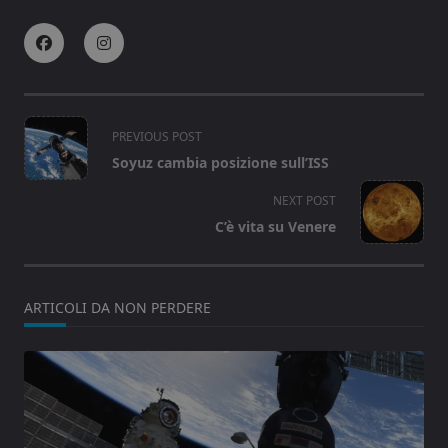
<span
PREVIOUS POST
class="nav-
Soyuz cambia posizione sull’ISS
subtitle
screen-
NEXT POST
reader-
C’è vita su Venere
text">Page</span>
ARTICOLI DA NON PERDERE