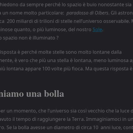
chiedono da sempre perché lo spazio è buio nonostante sia p
ha un nome molto particolare:
paradosso di Olbers
. Gli astr
ca 200 miliardi di trilioni di stelle nell’universo osservabile.
minose quanto, o più luminose, del nostro
Sole
.
o spazio non è illuminato ?
risposta è perché molte stelle sono molto lontane dalla
mente, è vero che più una stella è lontana, meno luminosa 
 più lontana appare 100 volte più fioca. Ma questa risposta 
iamo una bolla
 un momento, che l’universo sia così vecchio che la luce de
avuto il tempo di raggiungere la Terra. Immaginiamoci in u
ro. Se la bolla avesse un diametro di circa 10 anni luce, co