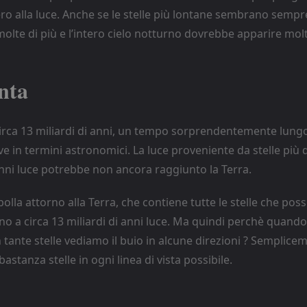
o alla luce. Anche se le stelle più lontane sembrano sempre
olte di più e l’intero cielo notturno dovrebbe apparire mol
nta
circa 13 miliardi di anni, un tempo sorprendentemente lungo
 in termini astronomici. La luce proveniente da stelle più di
anni luce potrebbe non ancora raggiunto la Terra.
bolla attorno alla Terra, che contiene tutte le stelle che pos
ino a circa 13 miliardi di anni luce. Ma quindi perchè quan
tante stelle vediamo il buio in alcune direzioni ? Semplice
astanza stelle in ogni linea di vista possibile.