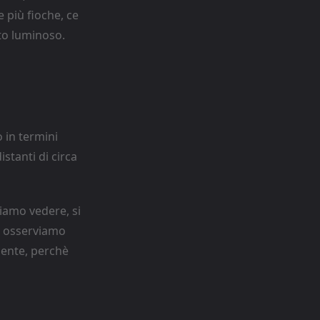
 più fioche, ce
to luminoso.
 in termini
stanti di circa
siamo vedere, si
do osserviamo
mente, perchè