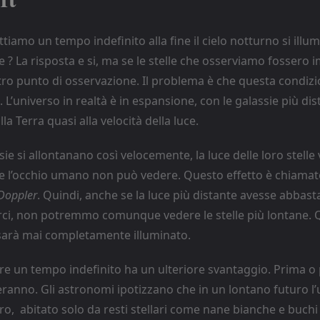
tiamo un tempo indefinito alla fine il cielo notturno si illu
? La risposta e si, ma se le stelle che osserviamo fossero 
stro punto di osservazione. Il problema è che questa condizi
. L’universo in realtà è in espansione, con le galassie più dist
la Terra quasi alla velocità della luce.
sie si allontanano così velocemente, la luce delle loro stelle
he l’occhio umano non può vedere. Questo effetto è chiama
Doppler
. Quindi, anche se la luce più distante avesse abba
ci, non potremmo comunque vedere le stelle più lontane. Qu
arà mai completamente illuminato.
re un tempo indefinito ha un ulteriore svantaggio. Prima o p
eranno. Gli astronomi ipotizzano che in un lontano futuro l
o, abitato solo da resti stellari come nane bianche e buchi 