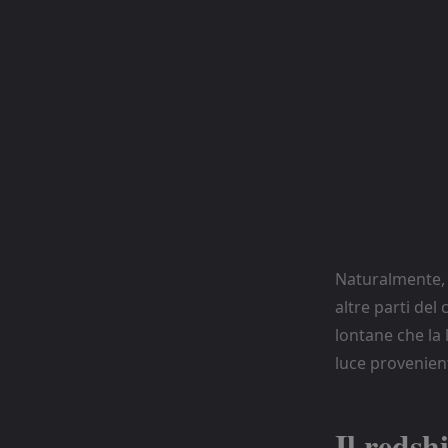
Naturalmente, i
altre parti del
lontane che la 
luce provenien
Il redshi