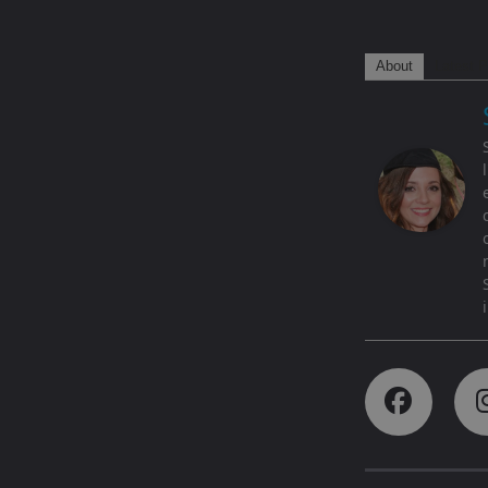
About
Latest P