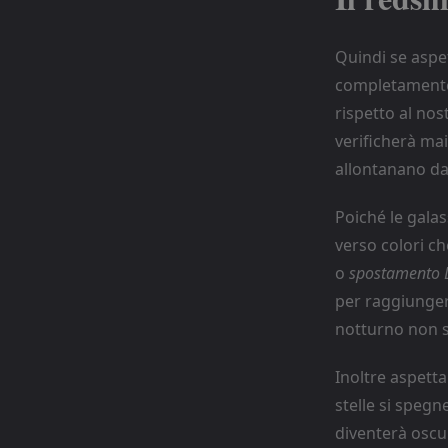
Quindi se aspet
completamente 
rispetto al no
verificherà mai
allontanano dal
Poiché le galas
verso colori c
o
spostamento 
per raggiunger
notturno non s
Inoltre aspetta
stelle si spegn
diventerà oscur