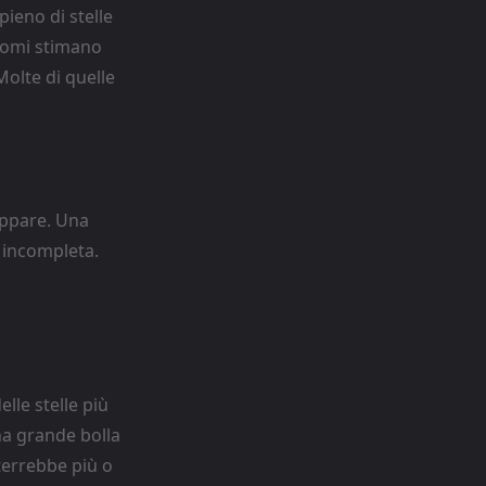
ieno di stelle
onomi stimano
 Molte di quelle
appare. Una
è incompleta.
lle stelle più
na grande bolla
nterrebbe più o