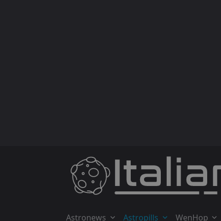
Skip
to
content
Astronews
Astropills
WenHop