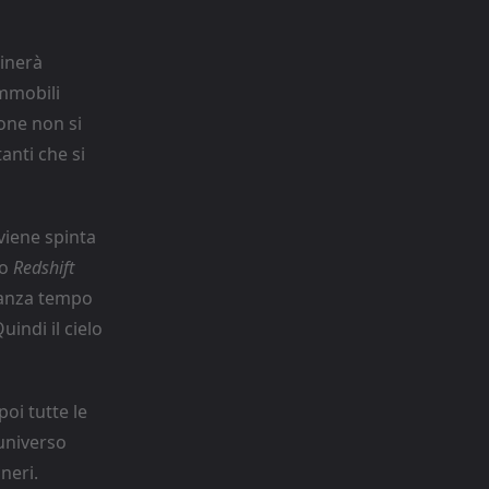
minerà
immobili
one non si
anti che si
 viene spinta
to
Redshift
stanza tempo
indi il cielo
oi tutte le
’universo
neri.