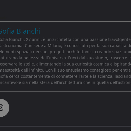
osts
Sofia Bianchi
Sofia Bianchi, 27 anni, è un'architetta con una passione travolgente
l'astronomia. Con sede a Milano, è conosciuta per la sua capacità d
elementi spaziali nei suoi progetti architettonici, creando spazi uni
catturano la bellezza dell'universo. Fuori dal suo studio, trascorre l
osservare le stelle, alimentando la sua curiosità cosmica e ispirando
maestosità dell'infinito. Con il suo entusiasmo contagioso per entr
Sofia cerca costantemente di connettere l'arte e la scienza, lascia
incantevole sia nella sfera dell'architettura che in quella dell'astro