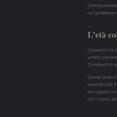
contribuirebber
ne sarebbero m
L’età co
L’universo ha 
umani, ma breve
13 miliardi di 
Quindi la vera 
estende solo f
uno spazio con 
non ci sono abb