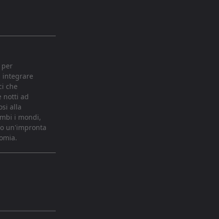
 per
i integrare
ci che
e notti ad
si alla
ambi i mondi,
ndo un'impronta
nomia.