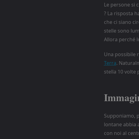
Le persone si 
? La risposta 
che ci siano cir
stelle sono lu
Allora perché l
Una possibile 
Terra
. Natural
stella 10 volte
Immagin
Supponiamo, per
lontane abbia 
con noi al cent