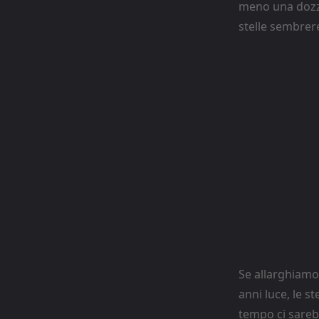
meno una dozzin
stelle sembrere
Se allarghiamo 
anni luce, le s
tempo ci sarebb