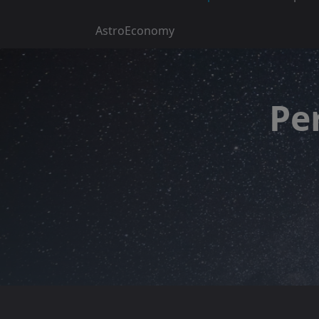
AstroEconomy
Pe