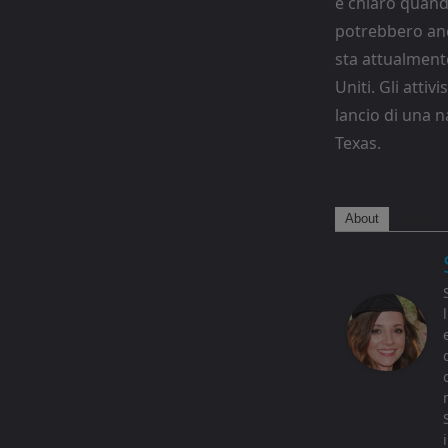
è chiaro quando
potrebbero anc
sta attualment
Uniti. Gli atti
lancio di una n
Texas.
About
Latest P