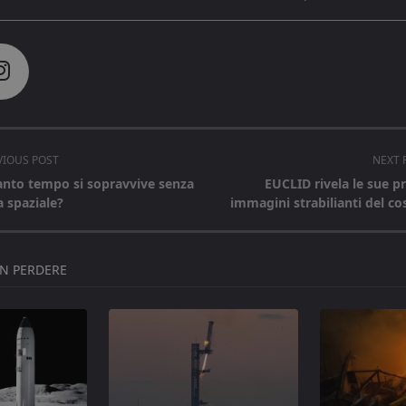
VIOUS POST
NEXT 
nto tempo si sopravvive senza
EUCLID rivela le sue p
a spaziale?
immagini strabilianti del c
pan>
ON PERDERE