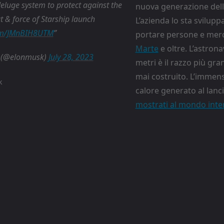
luge system to protect against the
nuova generazione dell
 & force of Starship launch
L’azienda lo sta svilup
com/JMnBIH8UTM
portare persone e merc
Marte
e oltre. L’astrona
 (@elonmusk)
July 28, 2023
metri è il razzo più gr
mai costruito. L’immens
k
calore generato al lanci
mostrati al mondo intero