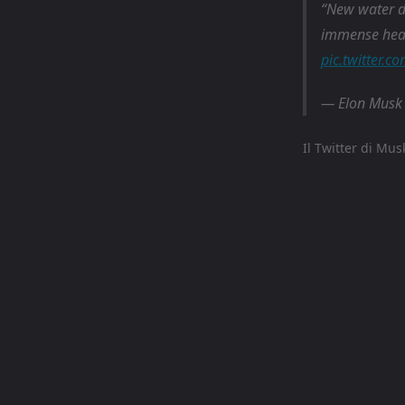
New water de
immense heat
pic.twitter.
— Elon Musk
Il Twitter di Mus