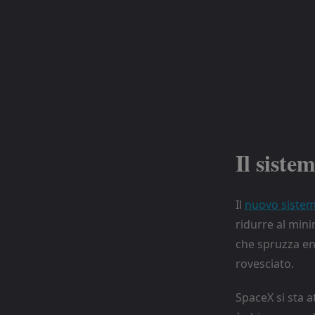
Il siste
Il
nuovo sistem
ridurre al mini
che spruzza en
rovesciato.
SpaceX si sta 