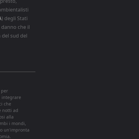
 presto,
mbientalisti
A
) degli Stati
l danno che il
 del sud del
 per
i integrare
ci che
e notti ad
si alla
ambi i mondi,
ndo un'impronta
nomia.