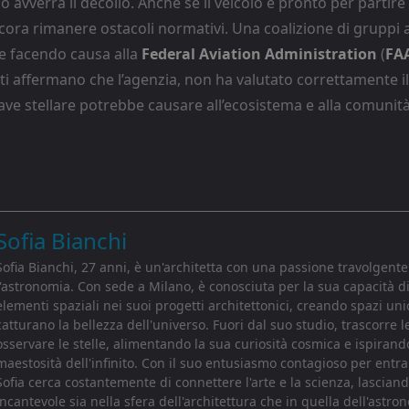
 avverrà il decollo. Anche se il veicolo è pronto per partire
ora rimanere ostacoli normativi. Una coalizione di gruppi a
e facendo causa alla
Federal Aviation Administration
(
FA
visti affermano che l’agenzia, non ha valutato correttamente i
ave stellare potrebbe causare all’ecosistema e alla comunità
osts
Sofia Bianchi
Sofia Bianchi, 27 anni, è un'architetta con una passione travolgente
l'astronomia. Con sede a Milano, è conosciuta per la sua capacità d
elementi spaziali nei suoi progetti architettonici, creando spazi uni
catturano la bellezza dell'universo. Fuori dal suo studio, trascorre l
osservare le stelle, alimentando la sua curiosità cosmica e ispirando
maestosità dell'infinito. Con il suo entusiasmo contagioso per entr
Sofia cerca costantemente di connettere l'arte e la scienza, lascia
incantevole sia nella sfera dell'architettura che in quella dell'astro