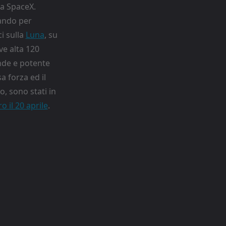
a SpaceX.
pando per
i sulla
Luna
, su
ve alta 120
ande e potente
a forza ed il
o, sono stati in
 il 20 aprile
.