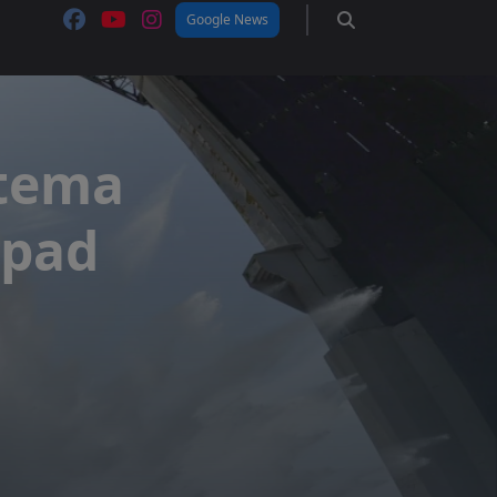
Google News
stema
 pad