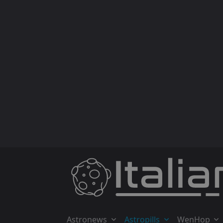
Skip
to
content
Astronews
Astropills
WenHop