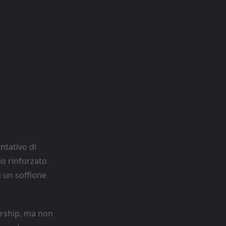
entativo di
io rinforzato
 un soffione
arship, ma non