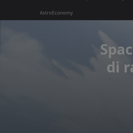
AstroEconomy
Spac
di 