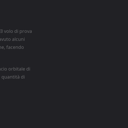
l volo di prova
 avuto alcuni
one, facendo
cio orbitale di
 quantità di