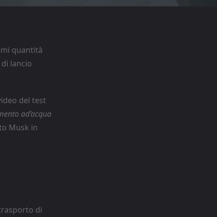
rmi quantità
di lancio
video del test
amento ad’acqua
tto Musk in
 trasporto di