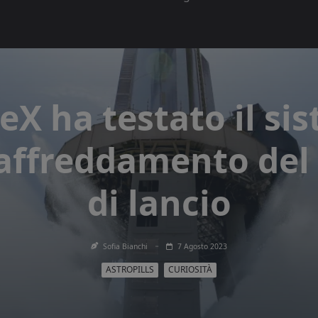
eX ha testato il si
raffreddamento del
di lancio
Sofia Bianchi
7 Agosto 2023
ASTROPILLS
CURIOSITÀ