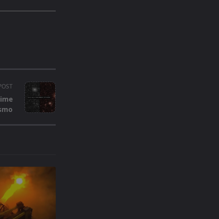
POST
rime
osmo