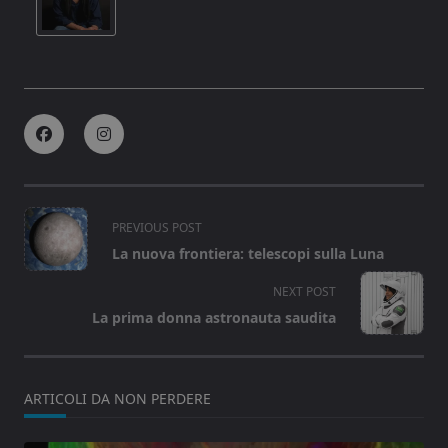
<span
PREVIOUS POST
class="nav-
La nuova frontiera: telescopi sulla Luna
subtitle
screen-
NEXT POST
reader-
La prima donna astronauta saudita
text">Page</span>
ARTICOLI DA NON PERDERE