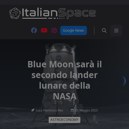
Skip
to
content
Google News
Blue Moon sarà il
secondo lander
lunare della
NASA
Luca Francesco Rea
25 Maggio 2023
ASTROECONOMY