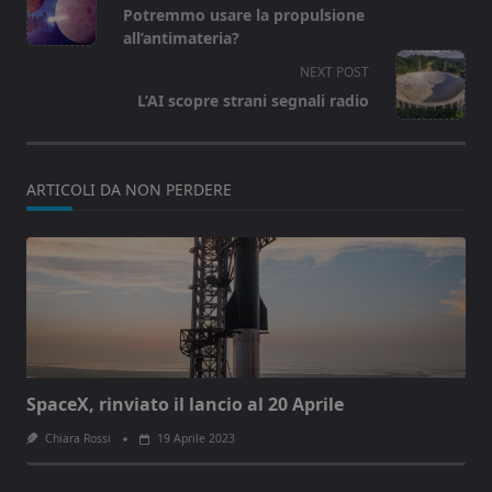
class="nav-
Potremmo usare la propulsione
subtitle
all’antimateria?
screen-
NEXT POST
reader-
L’AI scopre strani segnali radio
text">Page</span>
ARTICOLI DA NON PERDERE
SpaceX, rinviato il lancio al 20 Aprile
Chiara Rossi
19 Aprile 2023