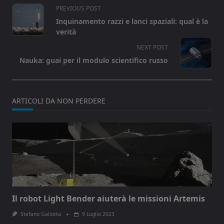
<span
PREVIOUS POST
class="nav-
Inquinamento razzi e lanci spaziali: qual è la
subtitle
verità
screen-
NEXT POST
reader-
Nauka: guai per il modulo scientifico russo
text">Page</span>
ARTICOLI DA NON PERDERE
Il robot Light Bender aiuterà le missioni Artemis
Stefano Gallotta
9 Luglio 2023