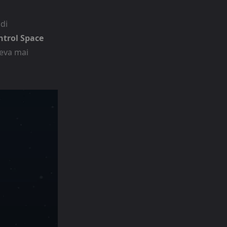
di
ntrol Space
veva mai