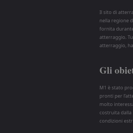
Il sito di atter
nella regione 
fornita durante
atterraggio. Tu
atterraggio, h
Gli obie
M1 è stato pro
pronti per l’at
molto interess
costruita dall
condizioni est