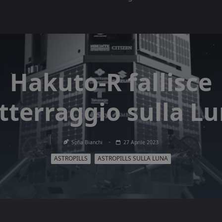
Hakuto-R fallisce
atterraggio sulla L
Sofia Bianchi
27 Aprile 2023
ASTROPILLS
ASTROPILLS SULLA LUNA