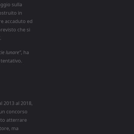
aggio sulla
ostruito in
ere accaduto ed
revisto che si
.
ie lunare”
, ha
 tentativo.
l 2013 al 2018,
 un concorso
tto atterrare
itore, ma