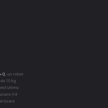
a-Q
, un robot
 da 10 kg
uest’ultimo
lunare (14
erizzare