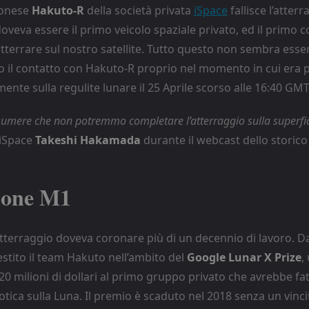
ponese
Hakuto-R
della società privata
iSpace
fallisce l’atterr
 doveva essere il primo veicolo spaziale privato, ed il primo c
tterrare sul nostro satellite. Tutto questo non sembra ess
o il contatto con Hakuto-R proprio nel momento in cui era p
nte sulla regulite lunare il 25 Aprile scorso alle 16:40 GMT
mere che non potremmo completare l’atterraggio sulla superfic
 iSpace
Takeshi Hakamada
durante il webcast dello storico
ione M1
 atterraggio doveva coronare più di un decennio di lavoro. Da
estito il team Hakuto nell’ambito del
Google Lunar X Prize
,
20 milioni di dollari al primo gruppo privato che avrebbe fa
tica sulla Luna. Il premio è scaduto nel 2018 senza un vinc