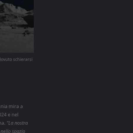
dovuto schierarsi
gnia mira a
024 e nel
na.
“La nostra
 nello spazio