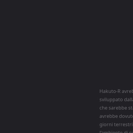
Hakuto-R avreb
sviluppato dal
che sarebbe sta
avrebbe dovuto
giorni terrest
l’ambiente di s