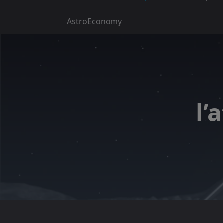
AstroEconomy
l’