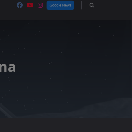
Google News
una