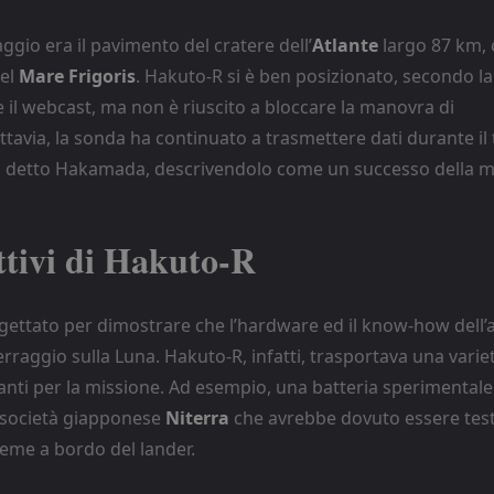
raggio era il pavimento del cratere dell’
Atlante
largo 87 km, 
del
Mare Frigoris
. Hakuto-R si è ben posizionato, secondo la
 il webcast, ma non è riuscito a bloccare la manovra di
ttavia, la sonda ha continuato a trasmettere dati durante il 
a detto Hakamada, descrivendolo come un successo della m
ttivi di Hakuto-R
gettato per dimostrare che l’hardware ed il know-how dell’
terraggio sulla Luna. Hakuto-R, infatti, trasportava una varie
anti per la missione. Ad esempio, una batteria sperimentale 
a società giapponese
Niterra
che avrebbe dovuto essere test
reme a bordo del lander.