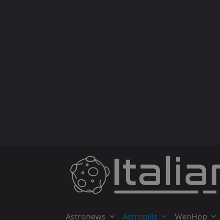
Skip
to
content
Astronews
Astropills
WenHop