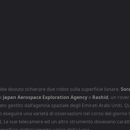
be dovuto schierare due robot sulla superficie lunare.
Sor
la
Japan Aerospace Exploration Agency
e
Rashid
, un rover
to gestito dall’agenzia spaziale degli Emirati Arabi Uniti. Q
 eseguire una varietà di osservazioni nel corso del giorno 
ri). Le sue telecamere ed un altro strumento dovevano caratt
uperficie elettricamente carico della Luna.