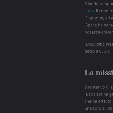
Il lander giap
Luna
. Il robot
Giappone, ad a
iSpace ha pers
posasse dolceme
“Dobbiamo presu
detto il CEO di
La miss
Il tentativo di
la società ha g
che ha offerto 
una sonda robo