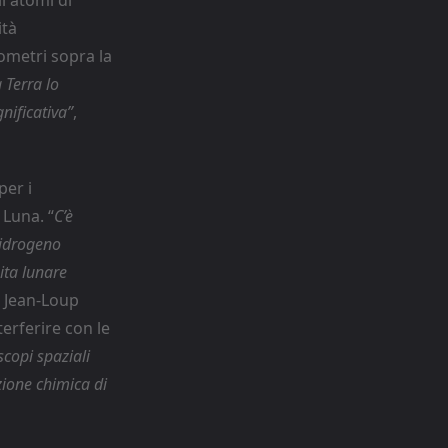
ità
ometri sopra la
a Terra lo
nificativa”
,
per i
 Luna. “
C’è
 idrogeno
bita lunare
a Jean-Loup
erferire con le
escopi spaziali
zione chimica di