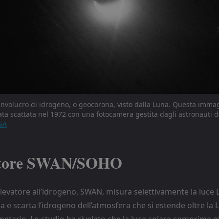
o involucro di idrogeno, o geocorona, visto dalla Luna. Questa imma
tata scattata nel 1972 con una fotocamera gestita dagli astronauti de
SA
vatore SWAN/SOHO
ilevatore all’idrogeno, SWAN, misura selettivamente la luce
 e scarta l’idrogeno dell’atmosfera che si estende oltre la 
netario. Lo studio ha rivelato che la luce solare comprime gl