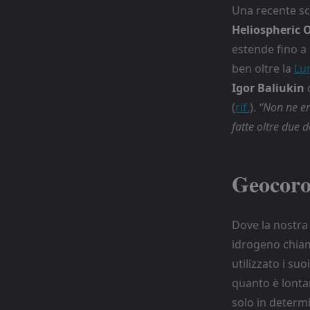
Una recente sc
Heliospheric 
estende fino a 
ben oltre la
Lu
Igor Baliukin
(
rif.
).
“Non ne er
fatte oltre due 
Geocor
Dove la nostra 
idrogeno chia
utilizzato i su
quanto è lonta
solo in determi