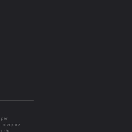
 per
i integrare
ci che