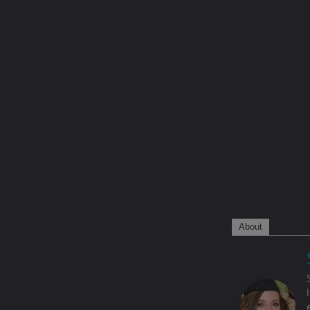
About
Latest P