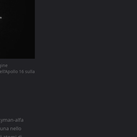
gine
ll’Apollo 16 sulla
 Lyman-alfa
Luna nello
i atomi di