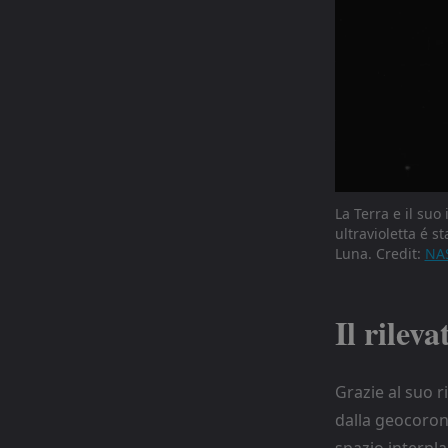
La Terra e il su
ultravioletta é s
Luna. Credit:
NA
Il rile
Grazie al suo r
dalla geocorona
spazio interpla