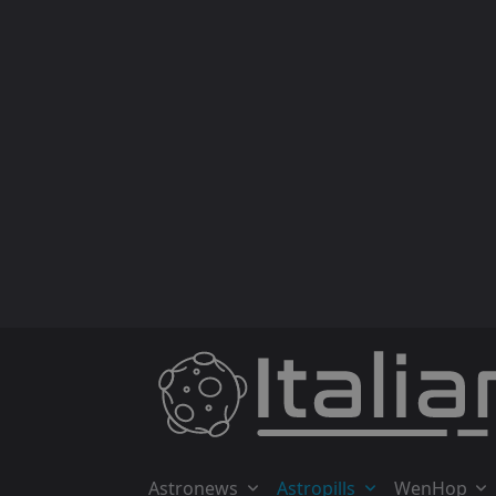
Skip
to
content
Astronews
Astropills
WenHop