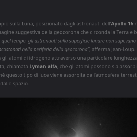
opio sulla Luna, posizionato dagli astronauti dell’
Apollo 16
n
gine suggestiva della geocorona che circonda la Terra e bri
A quel tempo, gli astronauti sulla superficie lunare non sapevano 
ncastonati nella periferia della geocorona”
, afferma Jean-Loup. 
 gli atomi di idrogeno attraverso una particolare lunghezza
tta, chiamata
Lyman-alfa
, che gli atomi possono sia assorb
é questo tipo di luce viene assorbita dall’atmosfera terres
dallo spazio.