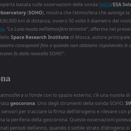
operta basata sulle osservazioni delle sonda
NASA
/
ESA
Sol
Observatory
(
SOHO
), mostra che l’atmosfera che avvolge la
630.000 km di distanza, ovvero 50 volte il diametro del nost
na
.
“La Luna nuota nell’atmosfera terrestre”
, afferma nel presen
dello
Space Research Institute
di Mosca, autore principale 
avamo consapevoli fino a quando non abbiamo rispolverato le o
decenni fa dalla navicella SOHO”
.
ona
atmosfera si fonde con lo spazio esterno, c’è una nuvola di
mata
geocorona
. Uno degli strumenti della sonda SOHO,
S
oi sensori per tracciare la firma dell’idrogeno e rilevare con 
na la periferia della geocorona. Queste osservazioni poteva
nati periodi dell’anno, quando il sottile strato d’idrogeno s