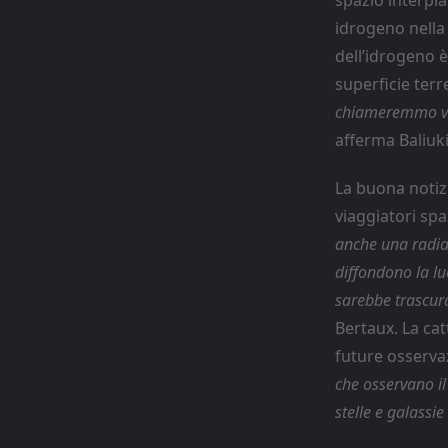
idrogeno nella 
dell’idrogeno 
superficie terr
chiameremmo vuo
afferma Baliuki
La buona notiz
viaggiatori spa
anche una radiaz
diffondono la luc
sarebbe trascurab
Bertaux. La cat
future osserva
che osservano il
stelle e galassi