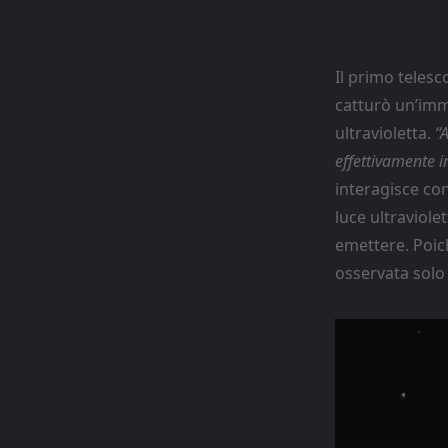
Il primo telesc
catturò un’imma
ultravioletta.
“
effettivamente i
interagisce con
luce ultraviole
emettere. Poich
osservata solo 