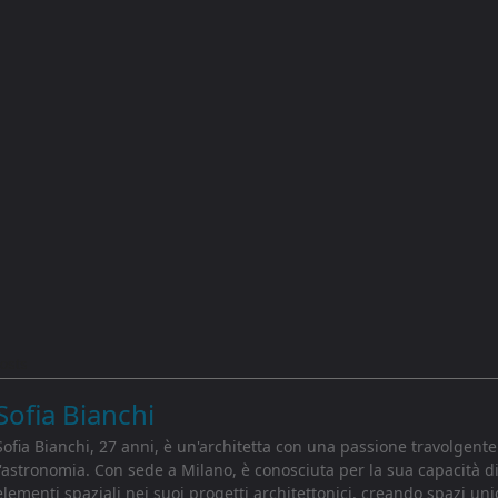
osts
Sofia Bianchi
Sofia Bianchi, 27 anni, è un'architetta con una passione travolgente
l'astronomia. Con sede a Milano, è conosciuta per la sua capacità d
elementi spaziali nei suoi progetti architettonici, creando spazi uni