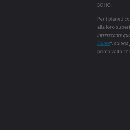
SOHO.
Per i pianeti c
alla loro super
interessante qua
Solare
“
, spiega
prima volta ch