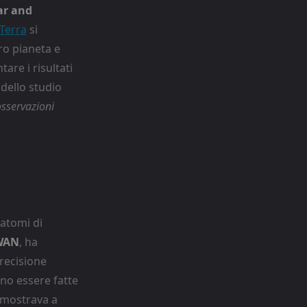
ar and
Terra
si
ro pianeta e
tare i risultati
dello studio
sservazioni
 atomi di
WAN
, ha
precisione
no essere fatte
i mostrava a