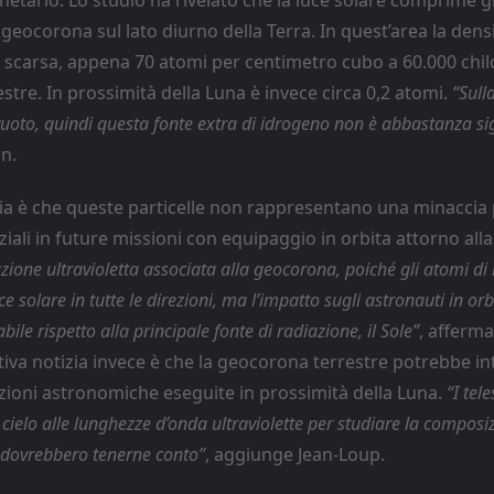
geocorona sul lato diurno della Terra. In quest’area la dens
è scarsa, appena 70 atomi per centimetro cubo a 60.000 chil
estre. In prossimità della Luna è invece circa 0,2 atomi.
“Sull
to, quindi questa fonte extra di idrogeno non è abbastanza sig
n.
ia è che queste particelle non rappresentano una minaccia 
ziali in future missioni con equipaggio in orbita attorno alla
ione ultravioletta associata alla geocorona, poiché gli atomi di
e solare in tutte le direzioni, ma l’impatto sugli astronauti in or
ile rispetto alla principale fonte di radiazione, il Sole”
, afferm
tiva notizia invece è che la geocorona terrestre potrebbe int
zioni astronomiche eseguite in prossimità della Luna.
“I tel
 cielo alle lunghezze d’onda ultraviolette per studiare la composi
e dovrebbero tenerne conto”
, aggiunge Jean-Loup.