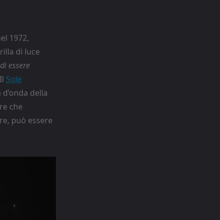
el 1972,
lla di luce
di essere
Il
Sole
 d’onda della
ire che
tre, può essere