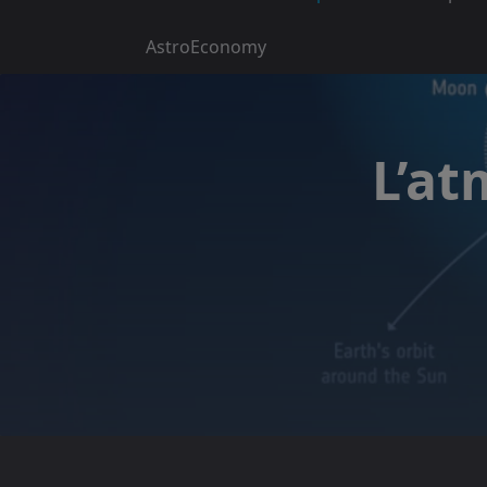
AstroEconomy
L’at