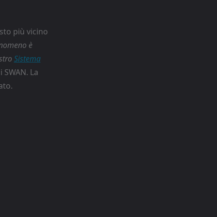
sto più vicino
enomeno è
ostro
Sistema
di SWAN. La
ato.