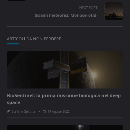
subtitle
screen-
NEXT POST
reader-
Sciami meteorici: Monocerotidi
text">Page</span>
ARTICOLI DA NON PERDERE
BioSentinel: la prima missione biologica nel deep
space
Stefano Gallotta
19 Agosto 2022