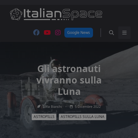
Skip
to
content
Google News
Gli astronauti
vivranno sulla
Luna
Sofia Bianchi
5 Dicembre 2022
ASTROPILLS
ASTROPILLS SULLA LUNA