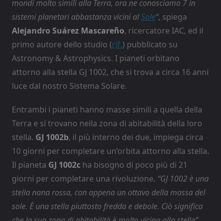
mondi molto simili alla Terra, ora ne conosciamo 7 in
sistemi planetari abbastanza vicini al
Sole
“
, spiega
Alejandro Suárez Mascareño
, ricercatore IAC, ed il
primo autore dello studio (
rif.
) pubblicato su
Astronomy & Astrophysics. I pianeti orbitano
attorno alla stella GJ 1002, che si trova a circa 16 anni
luce dal nostro Sistema Solare.
Entrambi i pianeti hanno masse simili a quella della
Terra e si trovano nella zona di abitabilità della loro
stella.
GJ 1002b
, il più interno dei due, impiega circa
10 giorni per completare un’orbita attorno alla stella.
Il pianeta
GJ 1002c
ha bisogno di poco più di 21
giorni per completare una rivoluzione.
“GJ 1002 è una
stella nana rossa, con appena un ottavo della massa del
sole. È una stella piuttosto fredda e debole. Ciò significa
che la sua zona di abitabilità è molto vicina alla stella”
,