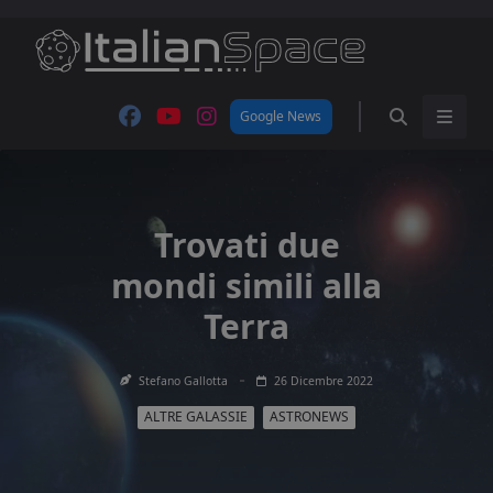
Skip
to
content
Google News
Trovati due
mondi simili alla
Terra
Stefano Gallotta
26 Dicembre 2022
ALTRE GALASSIE
ASTRONEWS