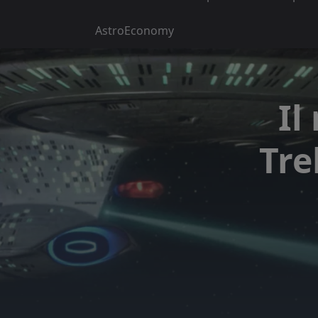
AstroEconomy
Il
Tre