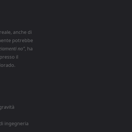
reale, anche di
traente potrebbe
nziamenti no”
, ha
presso il
lorado.
gravità
di ingegneria