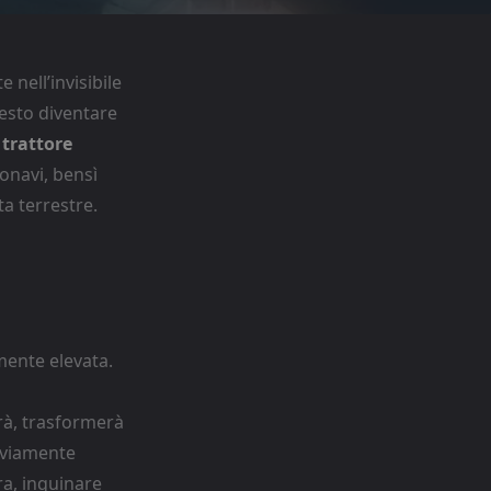
 nell’invisibile
esto diventare
o
trattore
onavi, bensì
ta terrestre.
mente elevata.
rà, trasformerà
ovviamente
ra, inquinare