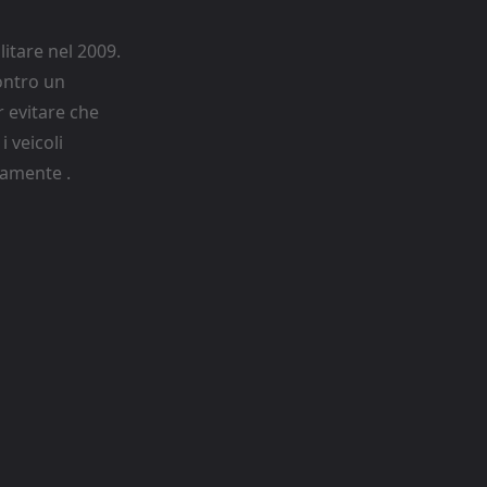
itare nel 2009.
contro un
 evitare che
 veicoli
vamente .