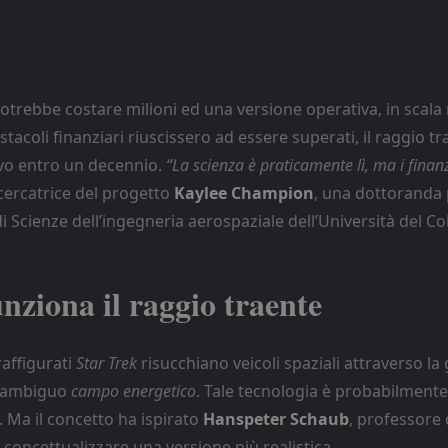
trebbe costare milioni ed una versione operativa, in scala 
ostacoli finanziari riuscissero ad essere superati, il raggio 
vo entro un decennio.
“La scienza è praticamente lì, ma i fina
icercatrice del progetto
Kaylee Champion
, una dottoranda 
 Scienze dell’ingegneria aerospaziale dell’Università del Co
ziona il raggio traente
raffigurati
Star Trek
risucchiano veicoli spaziali attraverso la 
un ambiguo
campo energetico
. Tale tecnologia è probabilmente
. Ma il concetto ha ispirato
Hanspeter Schaub
, professore 
 concettualizzare una versione più realistica.