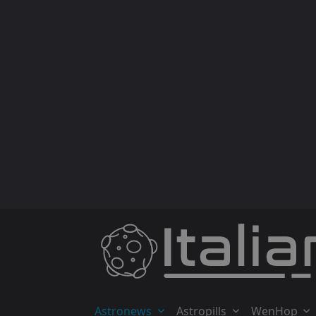
Skip
to
content
Astronews
Astropills
WenHop