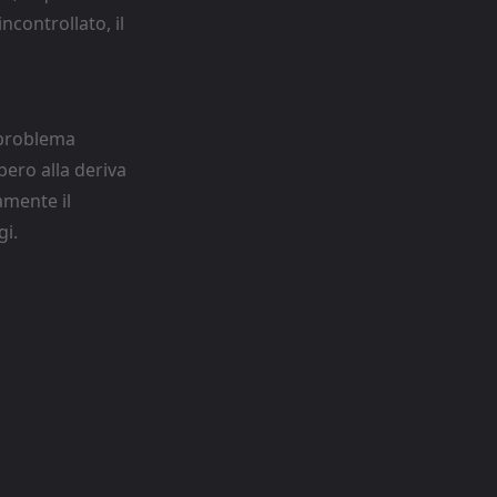
ncontrollato, il
 problema
bero alla deriva
amente il
gi.