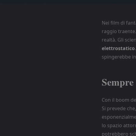
Nei film di fan
raggio traente
realtà. Gli sci
elettrostatico
spingerebbe in 
Sempre p
Con il boom del
Si prevede che,
esponenzialmen
lo spazio attor
potrebbero schi