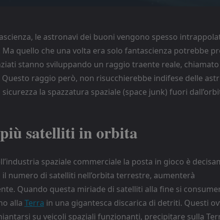
tascienza, le astronavi dei buoni vengono spesso intrappolate
. Ma quello che una volta era solo fantascienza potrebbe pr
enziati stanno sviluppando un raggio traente reale, chiamat
. Questo raggio però, non risucchierebbe indifese delle astr
sicurezza la spazzatura spaziale (space junk) fuori dall’orbi
iù satelliti in orbita
l’industria spaziale commerciale la posta in gioco è decisa
 il numero di satelliti nell’orbita terrestre, aumenterà
te. Quando questa miriade di satelliti alla fine si consume
no alla
Terra
in una gigantesca discarica di detriti. Questi 
antarsi su veicoli spaziali funzionanti, precipitare sulla Ter