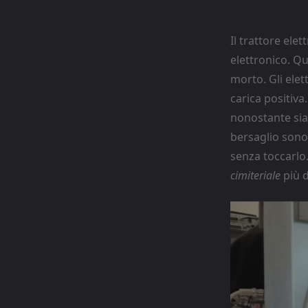
Il trattore ele
elettronico. Qu
morto. Gli elet
carica positiva
nonostante sian
bersaglio son
senza toccarlo.
cimiteriale
più d