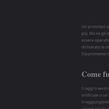
Un prototipo po
più. Ma se gli 
essere operati
dichiarato la r
Dipartimento di
Come fun
I raggi traenti 
artificiale o 
irraggiungibile
aerospaziale, a