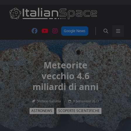
Skip
to
content
Google News
Meteorite
vecchio 4.6
miliardi di anni
Stefano Gallotta
9 Settembre 2023
ASTRONEWS
SCOPERTE SCIENTIFICHE