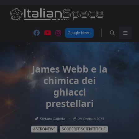
Skip
to
content
Google News
James Webb e la
chimica dei
ghiacci
prestellari
Stefano Gallotta
29 Gennaio 2023
ASTRONEWS
SCOPERTE SCIENTIFICHE