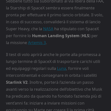
Sebbene tutto sia subordinato al via libera della FAA,
la Starship di SpaceX sembra essere finalmente
pronta per effettuare il primo lancio orbitale. Il volo,
in caso di successo, convaliderà il sistema di lancio
Super Heavy, che la
NASA
ha stipulato con SpaceX
per fornire lo
Human Landing System
(
HLS
) per
la missione
Artemis 3
.
Il test di volo aprirà anche le porte alla promessa a
lungo termine di SpaceX di trasportare carichi utili
ed equipaggi regolari sulla
Luna
, fornire voli
intercontinentali e consegnare in orbita i satelliti
Starlink V2
. Inoltre, porterà l’azienda un passo
avanti verso la realizzazione dell’obiettivo che Musk
ha predicato da quando ha fondato l’azienda più di
vent’anni fa: iniziare a inviare missioni con
equipaggio su Marte per creare lì la prima città