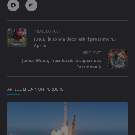
<span
PREVIOUS POST
class="nav-
JUICE, la sonda decollerà il prossimo 13
subtitle
Aprile
screen-
NEXT POST
reader-
James Webb, i residui della supernova
text">Page</span>
Cassiopea A
ARTICOLI DA NON PERDERE