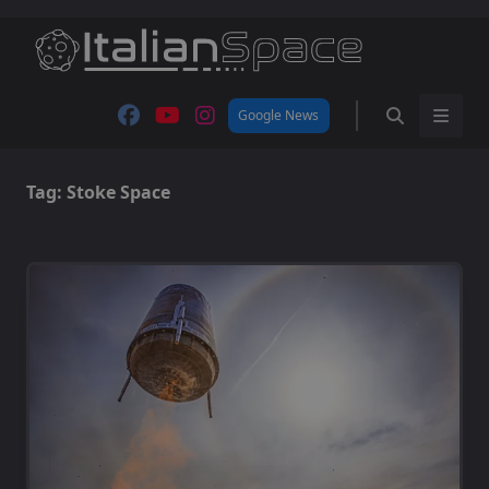
Skip
to
content
Google News
Tag:
Stoke Space