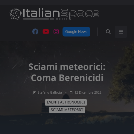
Skip
to
content
Google News
Sciami meteorici:
Coma Berenicidi
Stefano Gallotta
12 Dicembre 2022
EVENTI ASTRONOMICI
SCIAMI METEORICI