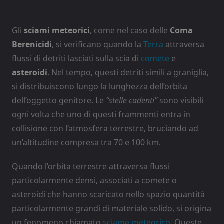
Gli
sciami meteorici
, come nel caso delle
Coma
Berenicidi
, si verificano quando la
Terra
attraversa
flussi di detriti lasciati sulla scia di
comete
e
asteroidi
. Nel tempo, questi detriti simili a graniglia,
si distribuiscono lungo la lunghezza dell’orbita
dell’oggetto genitore. Le
“stelle cadenti”
sono visibili
ogni volta che uno di questi frammenti entra in
collisione con l’atmosfera terrestre, bruciando ad
un’altitudine compresa tra 70 e 100 km.
Quando l’orbita terrestre attraversa flussi
particolarmente densi, associati a comete o
asteroidi che hanno scaricato nello spazio quantità
particolarmente grandi di materiale solido, si origina
un fenomeno chiamato
sciame meteorico
. Queste