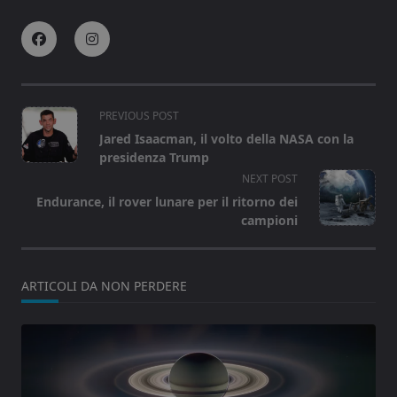
<span
PREVIOUS POST
class="nav-
Jared Isaacman, il volto della NASA con la
subtitle
presidenza Trump
screen-
NEXT POST
reader-
Endurance, il rover lunare per il ritorno dei
text">Page</span>
campioni
ARTICOLI DA NON PERDERE