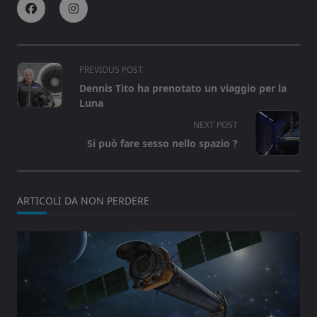
<span
PREVIOUS POST
class="nav-
Dennis Tito ha prenotato un viaggio per la
subtitle
Luna
screen-
NEXT POST
reader-
Si può fare sesso nello spazio ?
text">Page</span>
ARTICOLI DA NON PERDERE