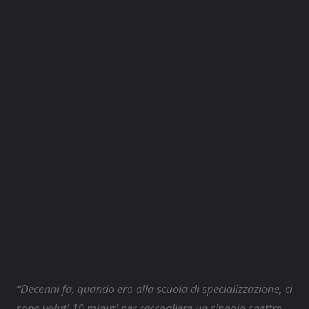
“Decenni fa, quando ero alla scuola di specializzazione, ci
sono voluti 10 minuti per raccogliere un singolo spettro