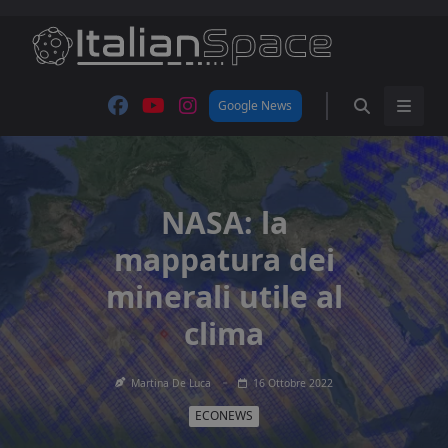
Skip
to
content
Google News
NASA: la
mappatura dei
minerali utile al
clima
Martina De Luca
16 Ottobre 2022
ECONEWS