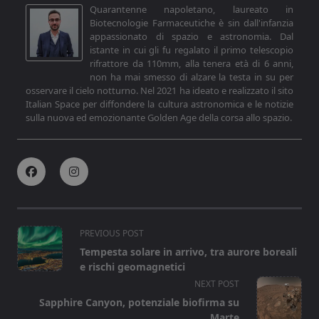
Quarantenne napoletano, laureato in
Biotecnologie Farmaceutiche è sin dall'infanzia
appassionato di spazio e astronomia. Dal
istante in cui gli fu regalato il primo telescopio
rifrattore da 110mm, alla tenera età di 6 anni,
non ha mai smesso di alzare la testa in su per
osservare il cielo notturno. Nel 2021 ha ideato e realizzato il sito
Italian Space per diffondere la cultura astronomica e le notizie
sulla nuova ed emozionante Golden Age della corsa allo spazio.
<span
PREVIOUS POST
class="nav-
Tempesta solare in arrivo, tra aurore boreali
subtitle
e rischi geomagnetici
screen-
NEXT POST
reader-
Sapphire Canyon, potenziale biofirma su
text">Page</span>
Marte