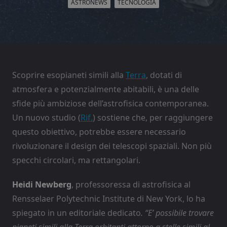
ASTRONEWS
TECNOLOGIA
Scoprire esopianeti simili alla
Terra
, dotati di
atmosfera e potenzialmente abitabili, è una delle
sfide più ambiziose dell’astrofisica contemporanea.
Un nuovo studio (
Rif.
) sostiene che, per raggiungere
questo obiettivo, potrebbe essere necessario
rivoluzionare il design dei telescopi spaziali. Non più
specchi circolari, ma rettangolari.
Heidi Newberg
, professoressa di astrofisica al
Rensselaer Polytechnic Institute di New York, lo ha
spiegato in un editoriale dedicato
. “E’ possibile trovare
pianeti simili alla Terra orbitanti attorno a stelle simili al