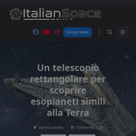
Skip
to
content
Google News
Un telescopio
rettangolare per
scoprire
esopianeti simili
alla Terra
Stefano Gallotta
4 Settembre 2025