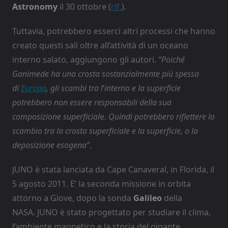
Astronomy
il 30 ottobre (
rif.
).
Tuttavia, potrebbero esserci altri processi che hanno
creato questi sali oltre all’attività di un oceano
interno salato, aggiungono gli autori.
“Poiché
Ganimede ha una crosta sostanzialmente più spessa
di
Europa
, gli scambi tra l
‘
interno e la superficie
potrebbero non essere responsabili della sua
composizione superficial
e.
Quindi potrebbero riflettere lo
scambio tra la crosta superficiale e la superficie, o la
deposizione esogena”
.
JUNO è stata lanciata da Cape Canaveral, in Florida, il
5 agosto 2011. E’ la seconda missione in orbita
attorno a Giove, dopo la sonda
Galileo
della
NASA. JUNO è stato progettato per studiare il clima,
l’ambiente magnetico e la storia del gigante