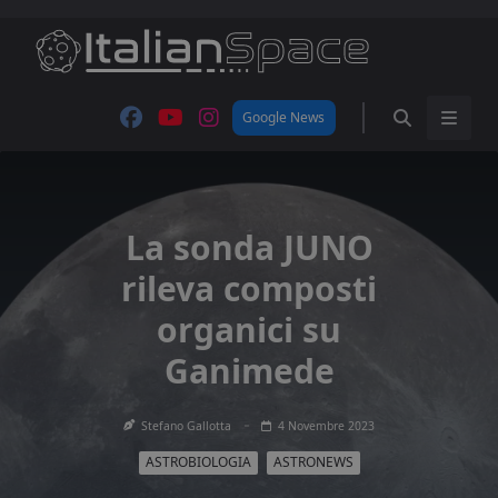
Skip
to
content
Google News
La sonda JUNO
rileva composti
organici su
Ganimede
Stefano Gallotta
4 Novembre 2023
ASTROBIOLOGIA
ASTRONEWS