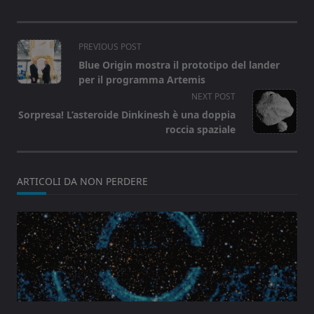
<span
PREVIOUS POST
class="nav-
Blue Origin mostra il prototipo del lander
subtitle
per il programma Artemis
screen-
NEXT POST
reader-
Sorpresa! L’asteroide Dinkinesh è una doppia
text">Page</span>
roccia spaziale
ARTICOLI DA NON PERDERE