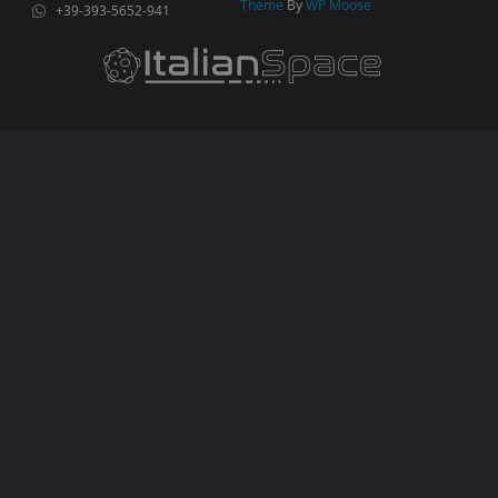
Theme
By
WP Moose
+39-393-5652-941