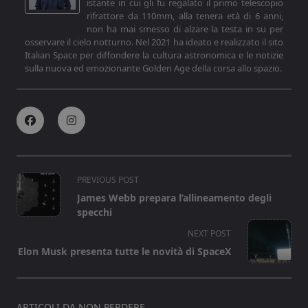
istante in cui gli fu regalato il primo telescopio
rifrattore da 110mm, alla tenera età di 6 anni,
non ha mai smesso di alzare la testa in su per
osservare il cielo notturno. Nel 2021 ha ideato e realizzato il sito
Italian Space per diffondere la cultura astronomica e le notizie
sulla nuova ed emozionante Golden Age della corsa allo spazio.
<span
PREVIOUS POST
class="nav-
James Webb prepara l’allineamento degli
subtitle
specchi
screen-
NEXT POST
reader-
Elon Musk presenta tutte le novità di SpaceX
text">Page</span>
ARTICOLI DA NON PERDERE