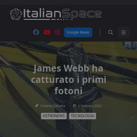
Skip
to
content
Google News
James Webb ha
catturato i primi
fotoni
Stefano Gallotta
6 Febbraio 2022
ASTRONEWS
TECNOLOGIA