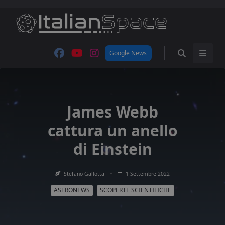
Skip
to
content
Google News
James Webb
cattura un anello
di Einstein
Stefano Gallotta
1 Settembre 2022
ASTRONEWS
SCOPERTE SCIENTIFICHE