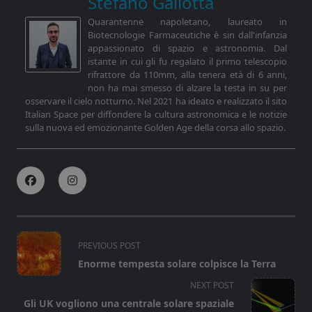
Stefano Gallotta
Quarantenne napoletano, laureato in
Biotecnologie Farmaceutiche è sin dall'infanzia
appassionato di spazio e astronomia. Dal
istante in cui gli fu regalato il primo telescopio
rifrattore da 110mm, alla tenera età di 6 anni,
non ha mai smesso di alzare la testa in su per
osservare il cielo notturno. Nel 2021 ha ideato e realizzato il sito
Italian Space per diffondere la cultura astronomica e le notizie
sulla nuova ed emozionante Golden Age della corsa allo spazio.
<span
PREVIOUS POST
class="nav-
Enorme tempesta solare colpisce la Terra
subtitle
NEXT POST
screen-
Gli UK vogliono una centrale solare spaziale
reader-