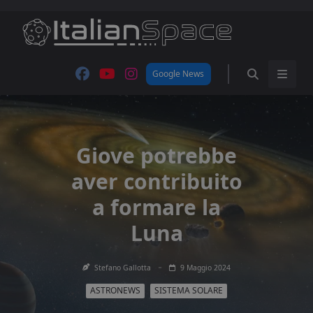
Skip
to
content
Google News
Giove potrebbe
aver contribuito
a formare la
Luna
Stefano Gallotta
9 Maggio 2024
ASTRONEWS
SISTEMA SOLARE