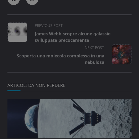
<span
PREVIOUS POST
class="nav-
James Webb scopre alcune galassie
subtitle
sviluppate precocemente
screen-
NEXT POST
reader-
Scoperta una molecola complessa in una
text">Page</span>
nebulosa
ARTICOLI DA NON PERDERE