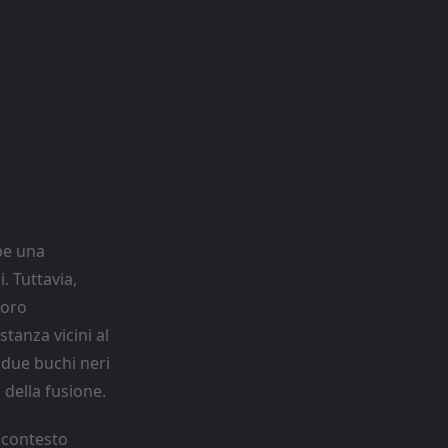
be una
. Tuttavia,
loro
stanza vicini al
 due buchi neri
 della fusione.
 contesto