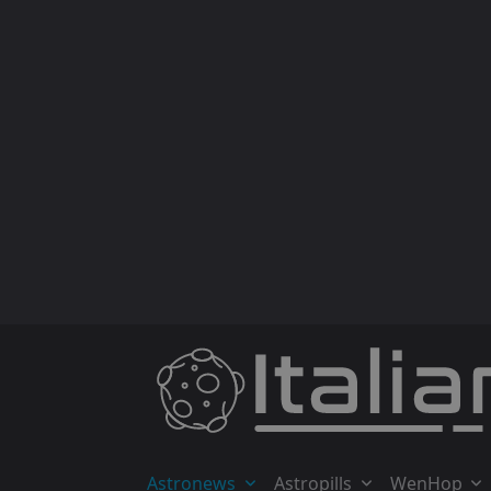
Skip
to
content
Astronews
Astropills
WenHop