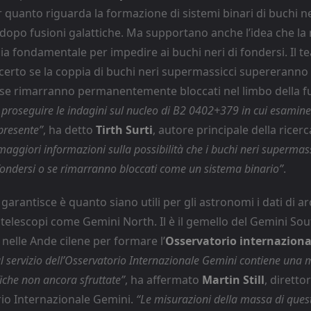
 quanto riguarda la formazione di sistemi binari di buchi ne
dopo fusioni galattiche. Ma supportano anche l’idea che la m
sia fondamentale per impedire ai buchi neri di fondersi. Il t
certo se la coppia di buchi neri supermassicci supererann
 se rimarranno permanentemente bloccati nel limbo della f
 proseguire le indagini sul nucleo di B2 0402+379 in cui esamin
presente”
, ha detto
Tirth Surti
, autore principale della ricerc
aggiori informazioni sulla possibilità che i buchi neri supermas
ondersi o se rimarranno bloccati come un sistema binario”
.
garantisce è quanto siano utili per gli astronomi i dati di ar
telescopi come Gemini North. Il è il gemello del Gemini Sou
elle Ande cilene per formare l’
Osservatorio internazion
 al servizio dell’Osservatorio Internazionale Gemini contiene una m
fiche non ancora sfruttate”
, ha affermato
Martin Still
, diretto
rio Internazionale Gemini.
“Le misurazioni della massa di ques