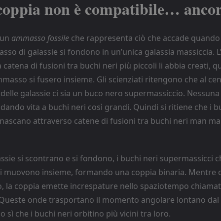
coppia non è compatibile… anco
 un
ammasso fossile
che rappresenta ciò che accade quando le
sso di galassie si fondono in un’unica galassia massiccia.
catena di fusioni tra buchi neri più piccoli li abbia creati, 
mmasso si fusero insieme. Gli scienziati ritengono che al cen
delle galassie ci sia un buco nero supermassiccio. Nessuna 
dando vita a buchi neri così grandi. Quindi si ritiene che i b
nascano attraverso catene di fusioni tra buchi neri man m
sie si scontrano e si fondono, i buchi neri supermassicci c
 si muovono insieme, formando una coppia binaria. Mentre 
tro, la coppia emette increspature nello spaziotempo chiama
. Queste onde trasportano il momento angolare lontano dal
 sì che i buchi neri orbitino più vicini tra loro.