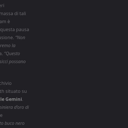
ri
assa di tali
eam è
o questa pausa
usione.
“Non
eremo la
a.
“Questo
sicci possano
chivio
th situato su
ale Gemini
.
iniera d’oro di
re
to buco nero