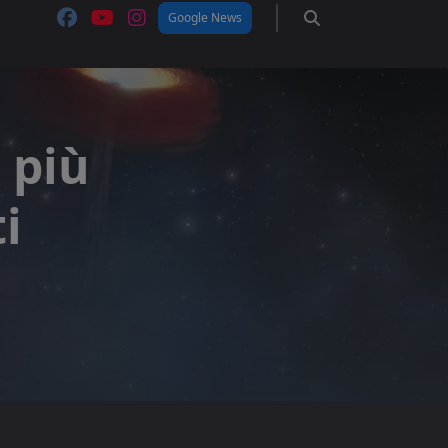
Google News
 più
i