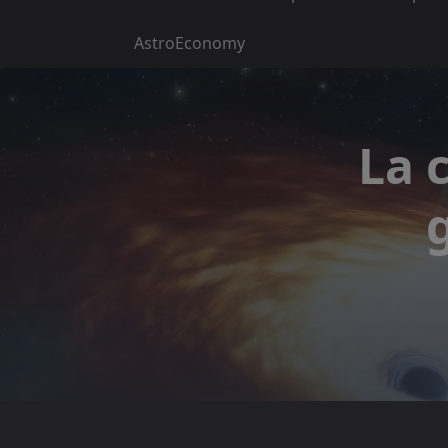
AstroEconomy
La 