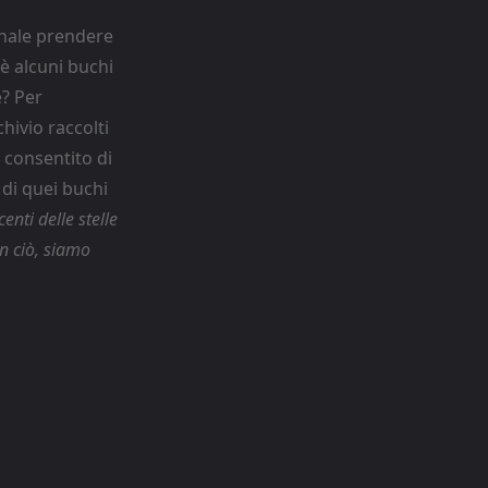
onale prendere
è alcuni buchi
e? Per
hivio raccolti
 consentito di
 di quei buchi
enti delle stelle
n ciò, siamo