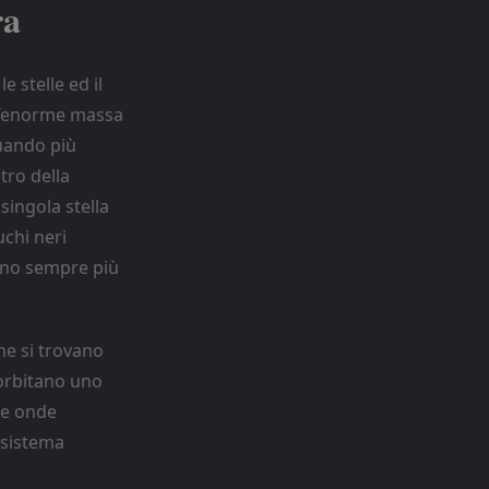
ra
 stelle ed il
 L’enorme massa
quando più
tro della
singola stella
uchi neri
ano sempre più
he si trovano
orbitano uno
te onde
 sistema