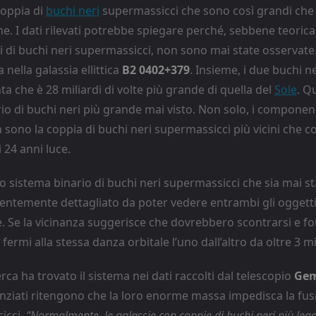
oppia di
buchi neri
supermassicci che sono così grandi che
me. I dati rilevati potrebbe spiegare perché, sebbene teori
ni di buchi neri supermassicci, non sono mai state osservat
 nella galassia ellittica
B2 0402+379
. Insieme, i due buchi 
 che è 28 miliardi di volte più grande di quella del
Sole
. Q
rio di buchi neri più grande mai visto. Non solo, i component
 sono la coppia di buchi neri supermassicci più vicini che 
i 24 anni luce.
o sistema binario di buchi neri supermassicci che sia mai s
ientemente dettagliato da poter vedere entrambi gli oggett
 Se la vicinanza suggerisce che dovrebbero scontrarsi e fon
ermi alla stessa danza orbitale l’uno dall’altro da oltre 3 mil
rca ha trovato il sistema nei dati raccolti dal telescopio
Gem
enziati ritengono che la loro enorme massa impedisca la fus
icci.
“Normalmente, le galassie con coppie di buchi neri più legg