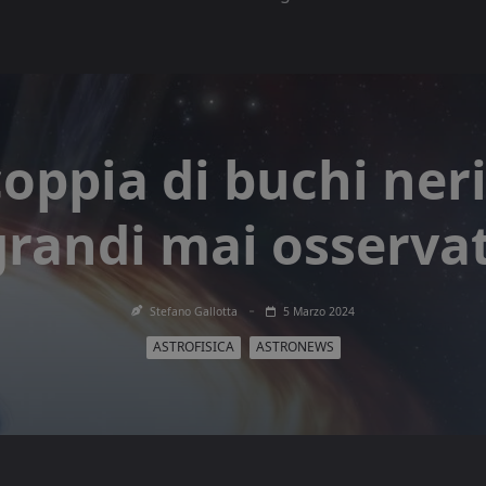
coppia di buchi neri
grandi mai osservat
Stefano Gallotta
5 Marzo 2024
ASTROFISICA
ASTRONEWS