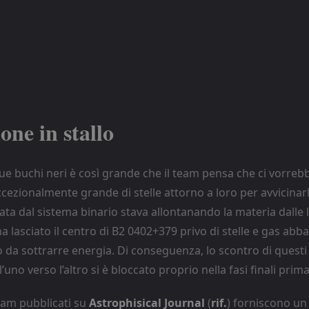
one in stallo
ue buchi neri è così grande che il team pensa che ci vorreb
ezionalmente grande di stelle attorno a loro per avvicinarli
ciata dal sistema binario stava allontanando la materia dalle 
ha lasciato il centro di B2 0402+379 privo di stelle e gas abba
 da sottrarre energia. Di conseguenza, lo scontro di questi
’uno verso l’altro si è bloccato proprio nella fasi finali prima
 team pubblicati su
Astrophisical Journal
(
rif.
) forniscono un