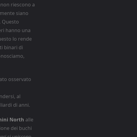
 non riescono a
camente siano
e. Questo
neri hanno una
uesto lo rende
i binari di
conosciamo,
tato osservato
i
dersi, al
iardi di anni.
ini North
alle
ione dei buchi
eri si uniscon
o