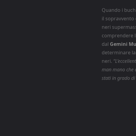
Quando i buchi 
il sopravvento
neri supermass
comprendere la 
dal
Gemini Mul
determinare la 
neri.
“L’eccellen
man mano che ci 
stati in grado d