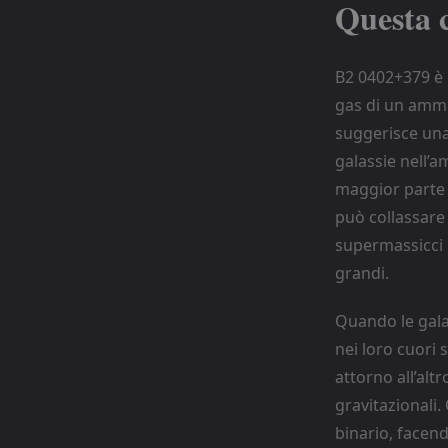
Questa 
B2 0402+379 è
gas di un amma
suggerisce una 
galassie nell’a
maggior parte 
può collassare 
supermassicci 
grandi.
Quando le galas
nei loro cuori
attorno all’al
gravitazionali
binario, facendo