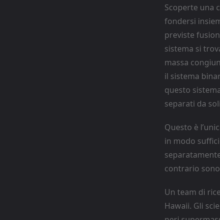
Scoperte una c
fondersi insie
previste fusio
sistema si trova
massa congiunta
il sistema bina
questo sistema
separati da sol
Questo è l’unic
in modo suffic
separatamente.
contrario sono f
Un team di rice
Hawaii. Gli sci
neri supermass