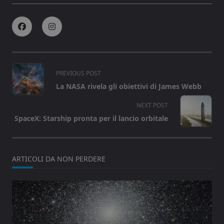
<span
PREVIOUS POST
class="nav-
La NASA rivela gli obiettivi di James Webb
subtitle
screen-
NEXT POST
reader-
SpaceX: Starship pronta per il lancio orbitale
text">Page</span>
ARTICOLI DA NON PERDERE