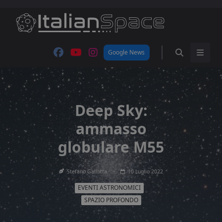
Skip
to
content
Google News
Deep Sky:
ammasso
globulare M55
Stefano Gallotta
10 Luglio 2022
EVENTI ASTRONOMICI
SPAZIO PROFONDO