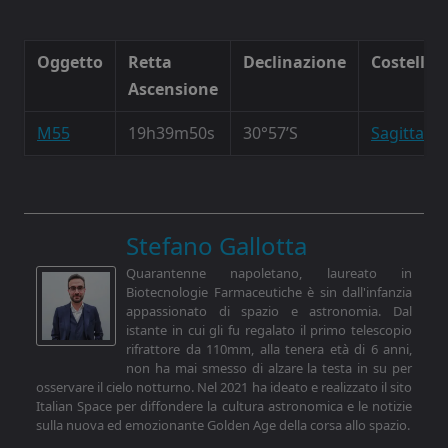
Oggetto
Retta
Declinazione
Costellaz
Ascensione
M55
19h39m50s
30°57’S
Sagittario
Stefano Gallotta
Quarantenne napoletano, laureato in
Biotecnologie Farmaceutiche è sin dall'infanzia
appassionato di spazio e astronomia. Dal
istante in cui gli fu regalato il primo telescopio
rifrattore da 110mm, alla tenera età di 6 anni,
non ha mai smesso di alzare la testa in su per
osservare il cielo notturno. Nel 2021 ha ideato e realizzato il sito
Italian Space per diffondere la cultura astronomica e le notizie
sulla nuova ed emozionante Golden Age della corsa allo spazio.