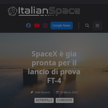
Skip
to
content
Google News
SpaceX è gia
pronta per il
lancio di prova
FT-4
Sofia Bianchi
30 Marzo 2024
ASTROPILLS
CURIOSITÀ