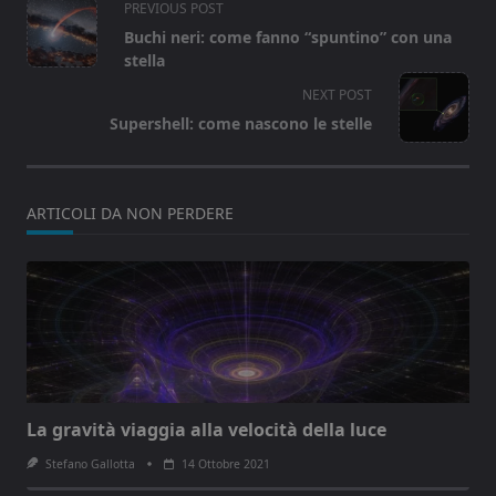
<span
PREVIOUS POST
class="nav-
Buchi neri: come fanno “spuntino” con una
subtitle
stella
screen-
NEXT POST
reader-
Supershell: come nascono le stelle
text">Page</span>
ARTICOLI DA NON PERDERE
La gravità viaggia alla velocità della luce
Stefano Gallotta
14 Ottobre 2021