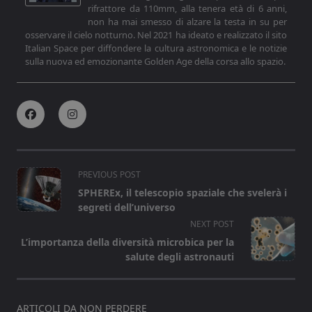
rifrattore da 110mm, alla tenera età di 6 anni,
non ha mai smesso di alzare la testa in su per
osservare il cielo notturno. Nel 2021 ha ideato e realizzato il sito
Italian Space per diffondere la cultura astronomica e le notizie
sulla nuova ed emozionante Golden Age della corsa allo spazio.
<span
PREVIOUS POST
class="nav-
SPHEREx, il telescopio spaziale che svelerà i
subtitle
segreti dell’universo
screen-
NEXT POST
reader-
L’importanza della diversità microbica per la
text">Page</span>
salute degli astronauti
ARTICOLI DA NON PERDERE