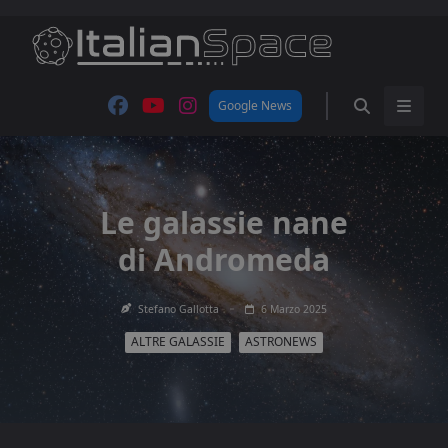
Skip
to
content
Google News
Le galassie nane
di Andromeda
Stefano Gallotta
6 Marzo 2025
ALTRE GALASSIE
ASTRONEWS