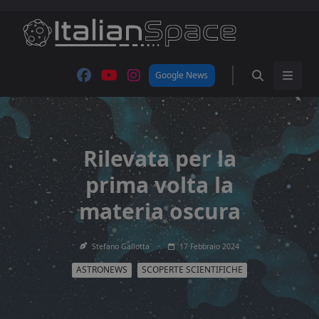
Skip
to
content
Google News
Rilevata per la
prima volta la
materia oscura
Stefano Gallotta
17 Febbraio 2024
ASTRONEWS
SCOPERTE SCIENTIFICHE