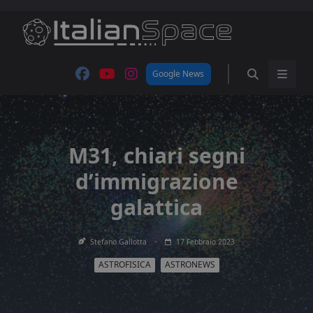
Skip
to
content
Google News
M31, chiari segni
d’immigrazione
galattica
Stefano Gallotta
17 Febbraio 2023
ASTROFISICA
ASTRONEWS