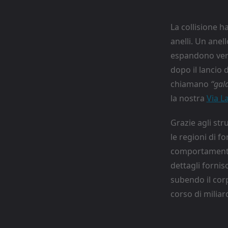
La collisione h
anelli. Un anel
espandono vers
dopo il lancio 
chiamano
“gala
la nostra
Via L
Grazie agli str
le regioni di fo
comportamento 
dettagli forni
subendo il corp
corso di miliard