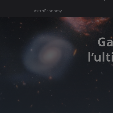
AstroEconomy
Ga
l’ul