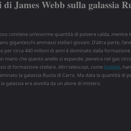
i di James Webb sulla galassia R
oso contiene un’enorme quantità di polvere calda, mentre le
no giganteschi ammassi stellari giovani. D’altra parte, l’ane
o per circa 440 milioni di anni è dominato dalla formazione s
an mano che questo anello si espande, penetra nel gas circ
ssi di formazione stellare. Altri telescopi, come
Hubble
, han
minato la galassia Ruota di Carro. Ma data la quantità di p
, la galassia era avvolta da un alone di mistero.