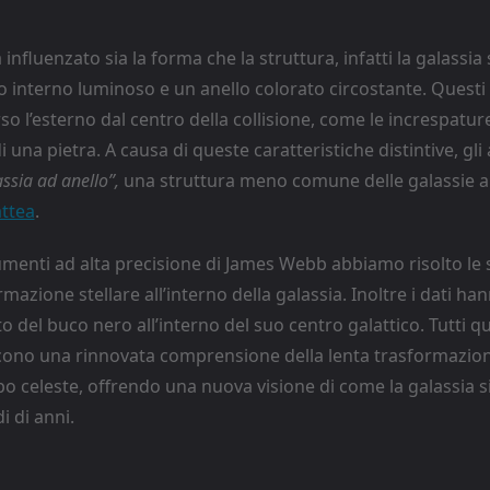
a influenzato sia la forma che la struttura, infatti la galassi
lo interno luminoso e un anello colorato circostante. Questi 
o l’esterno dal centro della collisione, come le increspatur
di una pietra. A causa di queste caratteristiche distintive, gl
ssia ad anello”,
una struttura meno comune delle galassie a
attea
.
umenti ad alta precisione di James Webb abbiamo risolto le s
rmazione stellare all’interno della galassia. Inoltre i dati han
del buco nero all’interno del suo centro galattico. Tutti qu
scono una rinnovata comprensione della lenta trasformazion
o celeste, offrendo una nuova visione di come la galassia s
i di anni.