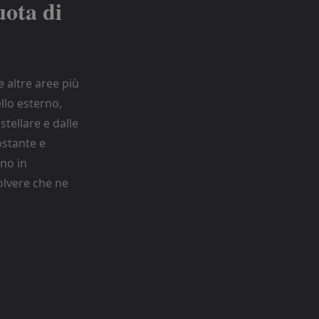
uota di
 altre aree più
llo esterno,
tellare e dalle
ostante e
no in
olvere che ne