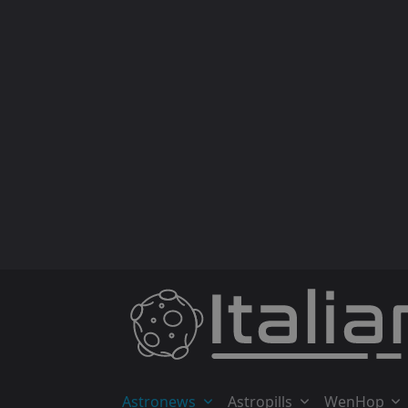
Skip
to
content
Astronews
Astropills
WenHop