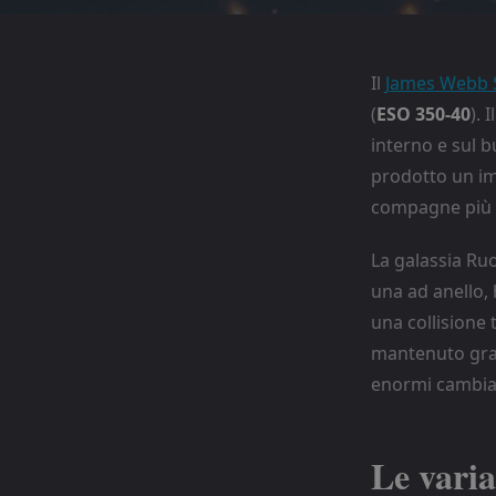
Il
James Webb 
(
ESO 350-40
). 
interno e sul b
prodotto un im
compagne più pi
La galassia Ruo
una ad anello, 
una collisione 
mantenuto gran
enormi cambiam
Le varia